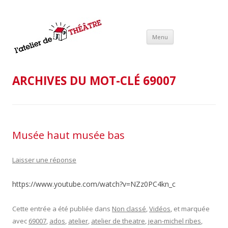
L'
"L
Aller au contenu
c'e
Menu
principal
che
t
– 
K
ARCHIVES DU MOT-CLÉ
69007
Musée haut musée bas
Laisser une réponse
https://www.youtube.com/watch?v=NZz0PC4kn_c
Cette entrée a été publiée dans
Non classé
,
Vidéos
, et marquée
avec
69007
,
ados
,
atelier
,
atelier de theatre
,
jean-michel ribes
,