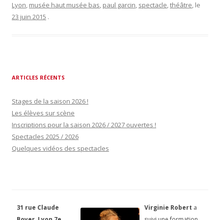
Lyon
,
musée haut musée bas
,
paul garcin
,
spectacle
,
théâtre
, le
23 juin 2015
.
ARTICLES RÉCENTS
Stages de la saison 2026 !
Les élèves sur scène
Inscriptions pour la saison 2026 / 2027 ouvertes !
Spectacles 2025 / 2026
Quelques vidéos des spectacles
31 rue Claude
Virginie Robert
a
Boyer, Lyon 7e
suivi une formation