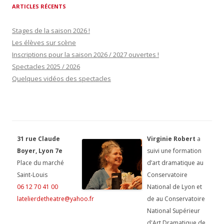
ARTICLES RÉCENTS
Stages de la saison 2026 !
Les élèves sur scène
Inscriptions pour la saison 2026 / 2027 ouvertes !
Spectacles 2025 / 2026
Quelques vidéos des spectacles
31 rue Claude
Virginie Robert
a
Boyer, Lyon 7e
suivi une formation
Place du marché
d’art dramatique au
Saint-Louis
Conservatoire
06 12 70 41 00
National de Lyon et
latelierdetheatre@yahoo.fr
de au Conservatoire
National Supérieur
d'Art Dramatique de