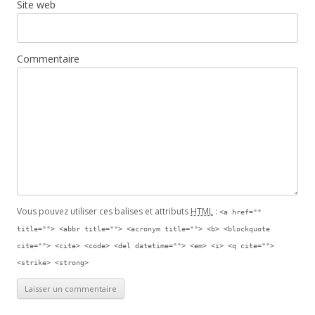
Site web
Commentaire
Vous pouvez utiliser ces balises et attributs
HTML
:
<a href=""
title=""> <abbr title=""> <acronym title=""> <b> <blockquote
cite=""> <cite> <code> <del datetime=""> <em> <i> <q cite="">
<strike> <strong>